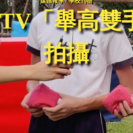
媒體報導 / 學校刊物
uTV「舉高
拍攝