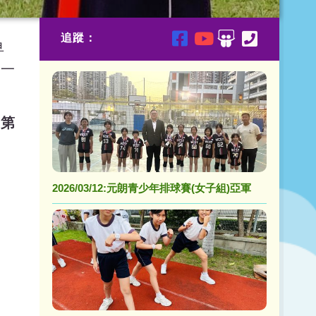
追蹤：
早
關一
「第
2026/03/12:元朗青少年排球賽(女子組)亞軍