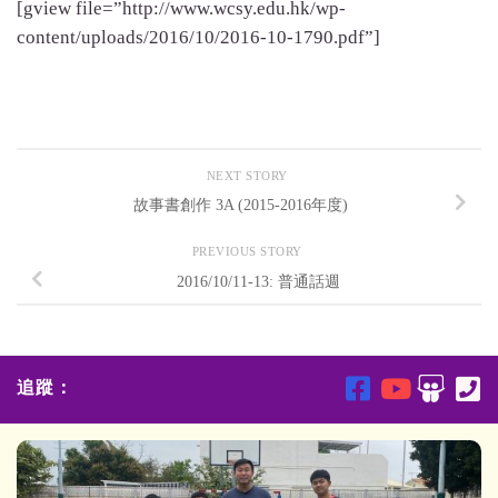
[gview file=”http://www.wcsy.edu.hk/wp-
content/uploads/2016/10/2016-10-1790.pdf”]
NEXT STORY
故事書創作 3A (2015-2016年度)
PREVIOUS STORY
2016/10/11-13: 普通話週
追蹤：