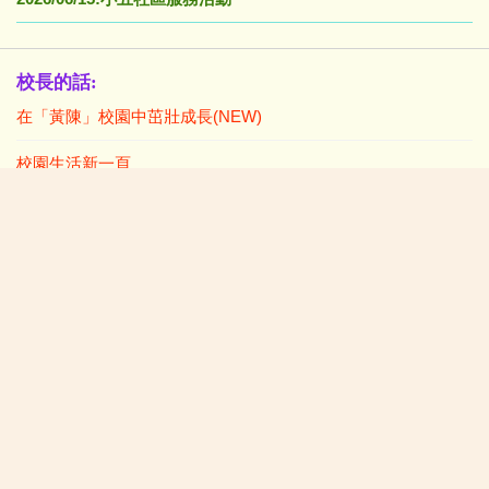
校長的話:
在「黃陳」校園中茁壯成長(NEW)
校園生活新一頁
學生佳作:
2026/07/06:P4-6中華美德(仁愛)書籤設計比賽得獎作品
2026/07/06:P1-3中華美德(仁愛)書籤設計比賽(親子) 得獎作品
小一及插班生入學資料:
2026年度小一統一入學註冊須知
小一入學表格