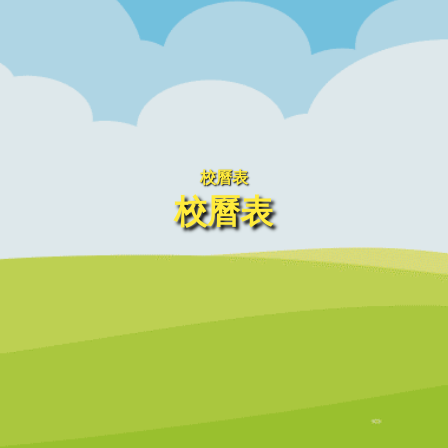
校曆表
校曆表