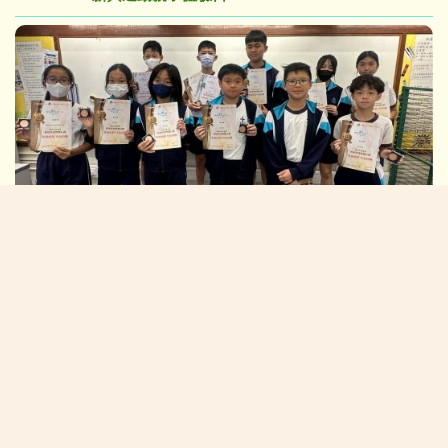
2026/05/31:學校體育推廣計劃-排球章別測試
校長的話:
在「黃陳」校園中茁壯成長(NEW)
校園生活新一頁
學生佳作: