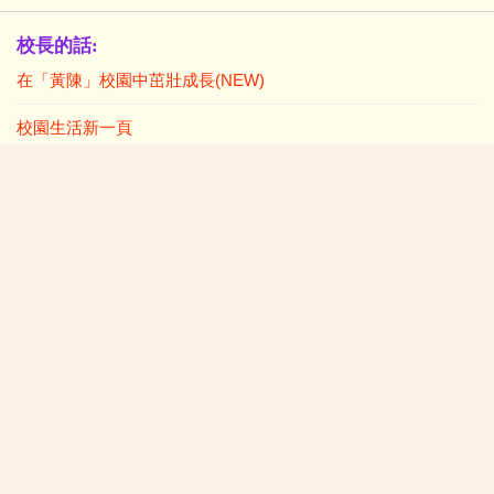
校長的話:
在「黃陳」校園中茁壯成長(NEW)
校園生活新一頁
學生佳作:
2026/07/06:P4-6中華美德(仁愛)書籤設計比賽得獎作品
2026/07/06:P1-3中華美德(仁愛)書籤設計比賽(親子) 得獎作品
小一及插班生入學資料:
2026年度小一統一入學註冊須知
小一入學表格