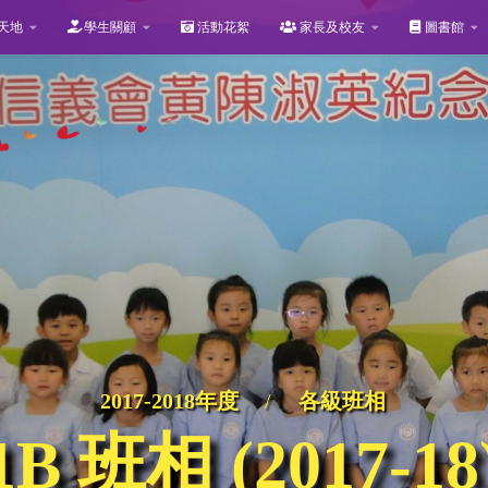
天地
學生關顧
活動花絮
家長及校友
圖書館
2017-2018年度
/
各級班相
1B 班相 (2017-18