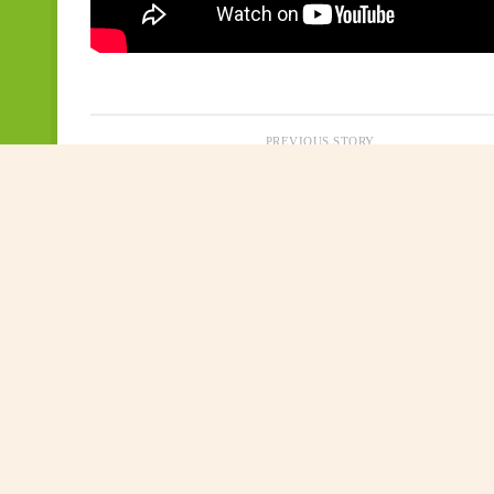
PREVIOUS STORY
2015/04/20: 閱讀週配音劇-貝多芬
校長的話:
在「黃陳」校園中茁壯成長(NEW)
校園生活新一頁