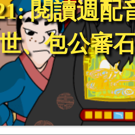
04/21: 閱讀週
世、包公審