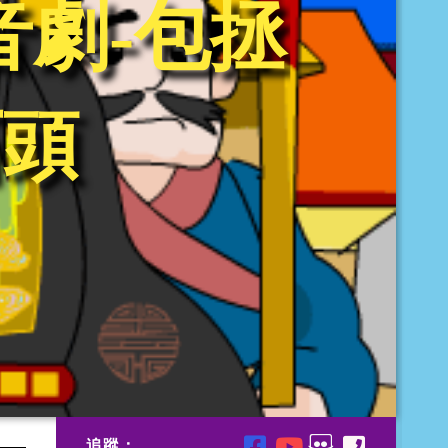
配音劇-包拯
石頭
追蹤：