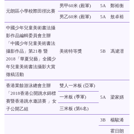
男甲60米 (殿軍)
5A
鄭裕衡
元朗區小學校際田徑比賽
男乙60米 (殿軍)
5A
敖卓裕
中國少年兒童美術書法攝
影作品編輯委員會主辦
「中國少年兒童美術書法
攝影作品」第21卷 暨
美術特等獎
5B
馮湕溍
2018「華夏兒藝」全國少
年兒童美術書法攝影大賞
徵稿活動
香港業餘游泳總會主辦
雙人一米板 (亞軍)
「2018香港公開跳水錦標
一米板 (季軍)
5A
梁家嫸
賽暨香港跳水邀請賽 」女
三米板 (第6名)
子公開乙組
3B
楊駿浠
霍日朗