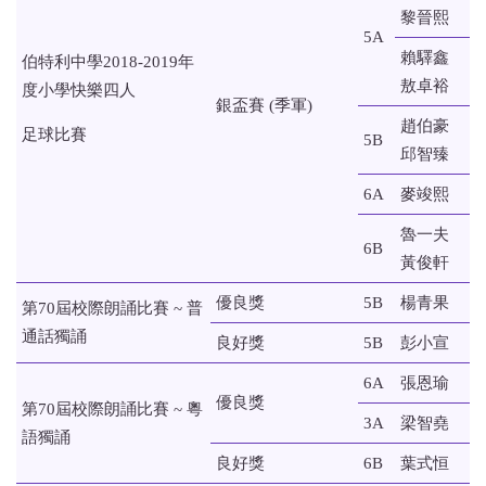
黎晉熙
5A
賴驛鑫
伯特利中學2018-2019年
敖卓裕
度小學快樂四人
銀盃賽 (季軍)
趙伯豪
足球比賽
5B
邱智臻
6A
麥竣熙
魯一夫
6B
黃俊軒
優良獎
5B
楊青果
第70屆校際朗誦比賽 ~ 普
通話獨誦
良好獎
5B
彭小宣
6A
張恩瑜
優良獎
第70屆校際朗誦比賽 ~ 粵
3A
梁智堯
語獨誦
良好獎
6B
葉式恒