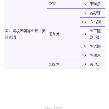
亞軍
6A
宋珈媛
2A
曾顯臻
1B
方浩翔
第70屆校際朗誦比賽 ~ 英
陳宇熙
優良獎
2B
詩獨誦
劉 熙
6A
陳樂頤
4B
陳銘康
良好獎
6B
黃 祉
NEXT STORY