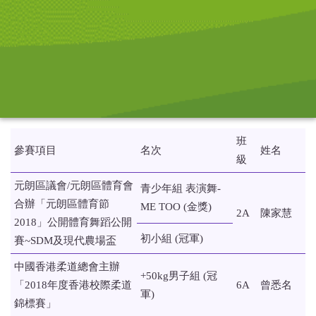
班
參賽項目
名次
姓名
級
元朗區議會/元朗區體育會
青少年組 表演舞-
合辦「元朗區體育節
ME TOO (金獎)
2A
陳家慧
2018」公開體育舞蹈公開
初小組 (冠軍)
賽~SDM及現代農場盃
中國香港柔道總會主辦
+50kg男子組 (冠
「2018年度香港校際柔道
6A
曾悉名
軍)
錦標賽」