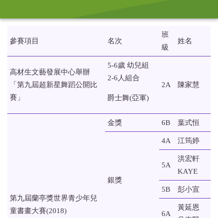
班
參賽項目
名次
姓名
級
5-6歲 幼兒組
高材生文藝發展中心舉辦
2-6人組合
「第九屆超新星舞蹈公開比
2A
陳家慧
賽」
爵士舞(亞軍)
金獎
6B
葉式恒
4A
江筠婷
洪宏軒
5A
KAYE
銀獎
5B
彭小宣
第九屆蘭亭獎世界青少年兒
黃延恩
童書畫大賽(2018)
6A