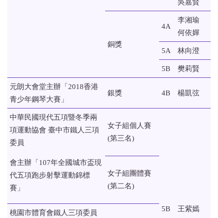
吳嘉賢
李湘瑜
4A
何依嬋
銅獎
5A
林向澄
5B
樊莉賢
元朗大會堂主辦「2018香港
銀獎
4B
楊凱弦
青少年鋼琴大賽」
中華民國現代五項暨冬季兩
女子組個人賽
項運動協會 臺中市鐵人三項
(第三名)
委員
會主辦「107年全國城市盃現
女子組團體賽
代五項跑步射擊運動錦標
(第二名)
賽」
5B
王紫嫣
桃園市體育會鐵人三項委員