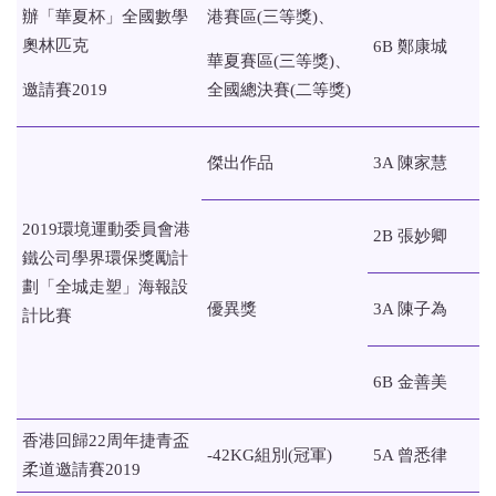
辦「華夏杯」全國數學
港賽區(三等獎)、
奧林匹克
6B 鄭康城
華夏賽區(三等獎)、
邀請賽2019
全國總決賽(二等獎)
傑出作品
3A 陳家慧
2019環境運動委員會港
2B 張妙卿
鐵公司學界環保獎勵計
劃「全城走塑」海報設
優異獎
3A 陳子為
計比賽
6B 金善美
香港回歸22周年捷青盃
-42KG組別(冠軍)
5A 曾悉律
柔道邀請賽2019