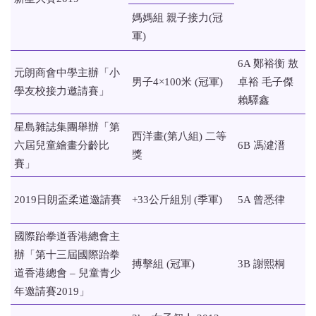
媽媽組 親子接力(冠
軍)
6A 鄭裕衡 敖
元朗商會中學主辦「小
男子4×100米 (冠軍)
卓裕 毛子傑
學友校接力邀請賽」
賴驛鑫
星島雜誌集團舉辦「第
西洋畫(第八組) 二等
六屆兒童繪畫分齡比
6B 馮湕溍
獎
賽」
2019日朗盃柔道邀請賽
+33公斤組別 (季軍)
5A 曾悉律
國際跆拳道香港總會主
辦「第十三屆國際跆拳
搏擊組 (冠軍)
3B 謝熙桐
道香港總會 – 兒童青少
年邀請賽2019」