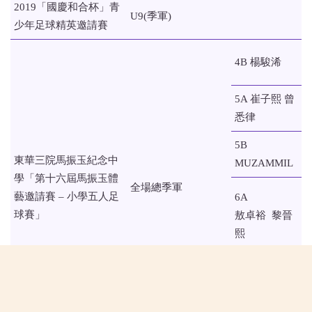
2019「國慶和合杯」青
U9(季軍)
少年足球精英邀請賽
4B 楊駿浠
5A 崔子熙 曾
悉律
5B
東華三院馬振玉紀念中
MUZAMMIL
學「第十六屆馬振玉體
全場總季軍
藝邀請賽 – 小學五人足
6A
球賽」
敖卓裕 黎晉
熙
賴驛鑫 毛子
傑
6B 趙柏豪 丘