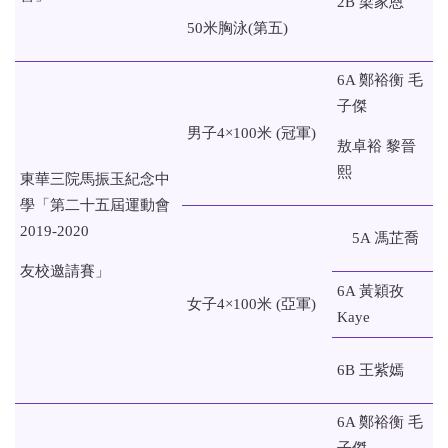
2B 梁家恩
50米胸泳(第五)
6A 鄭裕衡 毛
子傑
男子4×100米 (冠軍)
敖卓裕 黎晉
熙
東華三院馬振玉紀念中
學「第二十五屆運動會
2019-2020
5A 馮芷喬
友校邀請賽」
6A 黃穎孜
女子4×100米 (亞軍)
Kaye
6B 王紫嫣
6A 鄭裕衡 毛
子傑