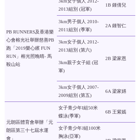
3km女子個人 2012-
1B 鍾倩兒
2013組別 (冠軍)
3km男子個人 2010-
2A 鍾智仁
2011組別 (季軍)
PB RUNNERS及香港樂
心會榕光社舉辦慈善PB
3km女子個人 2012-
跑「2019樂心繽 FUN
2013組別 (第六)
RUN」榕光照晚晴- 馬
2B 梁家恩
3km親子女子組 (冠
鞍山站
軍)
3km女子個人 2007-
6A 梁家嫸
2009組別 (第五)
女子青少年I組50米
6B 王紫嫣
蝶泳(季軍)
元朗區體育會舉辦「元
女子青少年J組100米
朗區第三十七屆水運
胸泳(亞軍)
會」