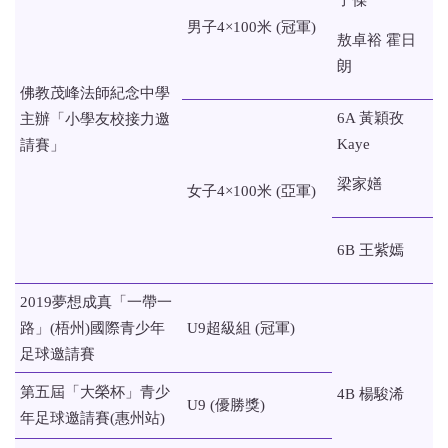
男子4×100米 (冠軍)
敖卓裕 霍日
朗
佛教茂峰法師紀念中學
6A 黃穎孜
主辦「小學友校接力邀
Kaye
請賽」
梁家嫸
女子4×100米 (亞軍)
6B 王紫嫣
2019夢想成真「一帶一
路」(梧州)國際青少年
U9超級組 (冠軍)
足球邀請賽
第五屆「大榮杯」青少
4B 楊駿浠
U9 (優勝獎)
年足球邀請賽(惠州站)