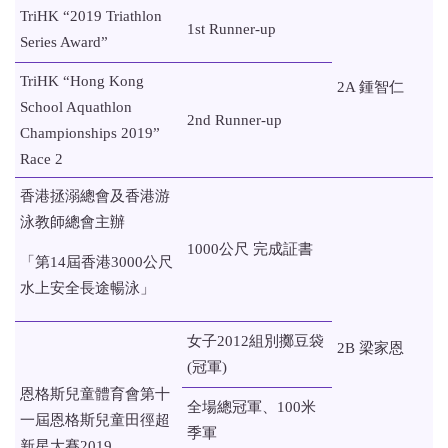
TriHK “2019 Triathlon
1st Runner-up
Series Award”
TriHK “Hong Kong
2A 鍾智仁
School Aquathlon
2nd Runner-up
Championships 2019”
Race 2
香港拯溺總會及香港游
泳教師總會主辦
1000公尺 完成証書
「第14屆香港3000公尺
水上安全長途暢泳」
女子2012組別擲豆袋
2B 梁家恩
(冠軍)
恩格斯兒童體育會第十
全場總冠軍、100米
一屆恩格斯兒童田徑超
季軍
新星大賽2019