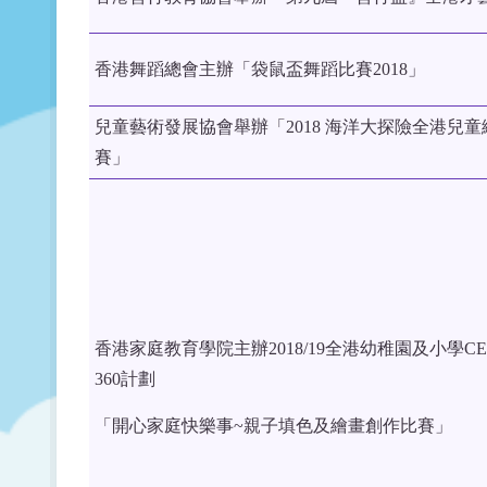
香港舞蹈總會主辦「袋鼠盃舞蹈比賽2018」
兒童藝術發展協會舉辦「2018 海洋大探險全港兒童
賽」
香港家庭教育學院主辦2018/19全港幼稚園及小學C
360計劃
「開心家庭快樂事~親子填色及繪畫創作比賽」