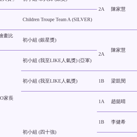
2A
陳家慧
Children Troupe Team A (SILVER)
繪畫比
初小組 (銀星獎)
陳家慧
2A
初小組 (我至LIKE人氣獎) (亞軍)
初小組 (我至LIKE人氣獎)
1B
梁凱閔
EO家長
1A
趙懿晴
1B
李健希
初小組 (四十強)