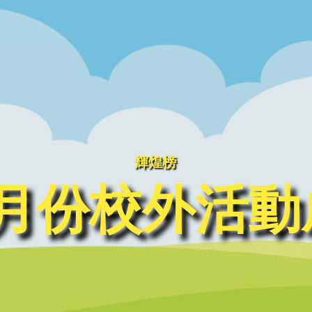
輝煌榜
年2月份校外活