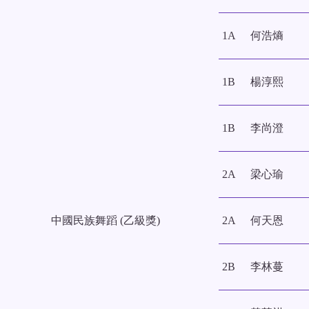
1A
何浩熵
1B
楊淳熙
1B
李尚澄
2A
梁心瑜
中國民族舞蹈 (乙級獎)
2A
何天恩
2B
李林蔓