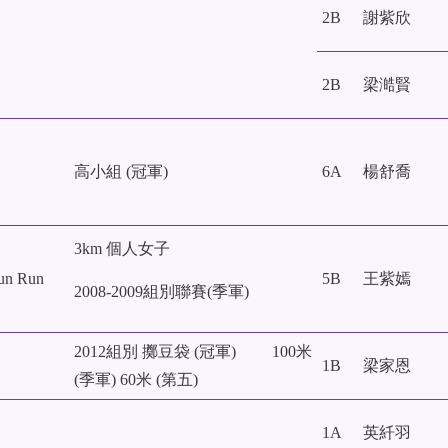
2B
謝紫欣
2B
梁澔賢
高小組 (冠軍)
6A
楊舒喬
3km 個人女子
n Run
5B
王紫嫣
2008-2009組別聯賽(季軍)
2012組別 擲豆袋 (冠軍) 100米
1B
梁家恩
(季軍) 60米 (第五)
1A
英䊹羽