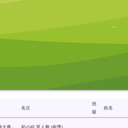
班
名次
姓名
級
藝大賽」
初小組 單人舞 (銀獎)