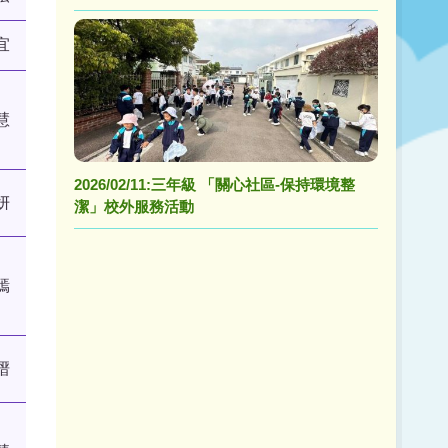
宜
慧
2026/02/11:三年級 「關心社區-保持環境整
妍
潔」校外服務活動
嫣
溍