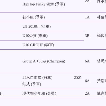
2A
陳家
HipHop Funky 獨舞 (季軍)
初小組 (季軍)
1A
林俊
U9-2010組 (亞軍)
U10盃賽 (季軍)
3B
楊駿
U10 GROUP (季軍)
Group A +55kg (Champion)
6A
曾悉
25米自由式 (冠軍) 25米
6A
黃洛
蛙式 (季軍)
賽」
現代舞少年組 (金獎)
2A
陳家