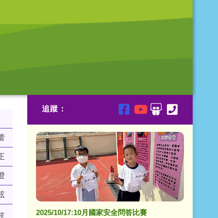
追蹤：
蕾
正
澄
弦
2025/10/17:10月國家安全問答比賽
弦