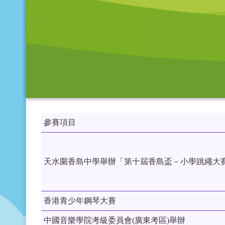
參賽項目
天水圍香島中學舉辦「第十屆香島盃－小學跳繩大
香港青少年鋼琴大賽
中國音樂學院考級委員會(廣東考區)舉辦