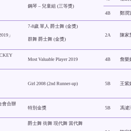
鋼琴 – 兒童組 (三等獎)
4B
鄭潤
7-8歲 單人 爵士舞 (金獎)
019」
2A
陳家
群舞 爵士舞 (金獎)
OCKEY
Most Valuable Player 2019
4B
詹樂
Girl 2008 (2nd Runner-up)
5B
王紫
合會合辦
特別金獎
5B
馮湕
爵士舞 街舞 現代舞 當代舞