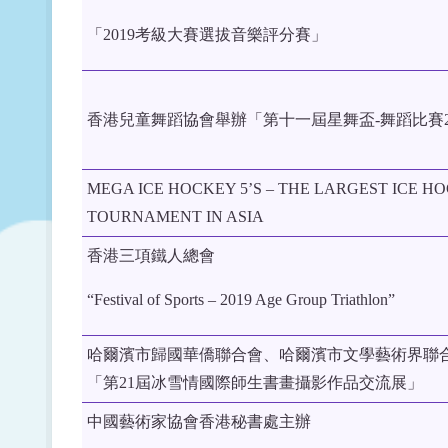
「2019考級大賽選拔音樂評分賽」
香港兒童舞蹈協會舉辦「第十一屆星舞盃-舞蹈比賽2
MEGA ICE HOCKEY 5’S – THE LARGEST ICE H
TOURNAMENT IN ASIA
香港三項鐵人總會
“Festival of Sports – 2019 Age Group Triathlon”
哈爾濱市歸國華僑聯合會、哈爾濱市文學藝術界聯
「第21屆冰雪情國際師生書畫攝影作品交流展」
中國藝術家協會香港秘書處主辦