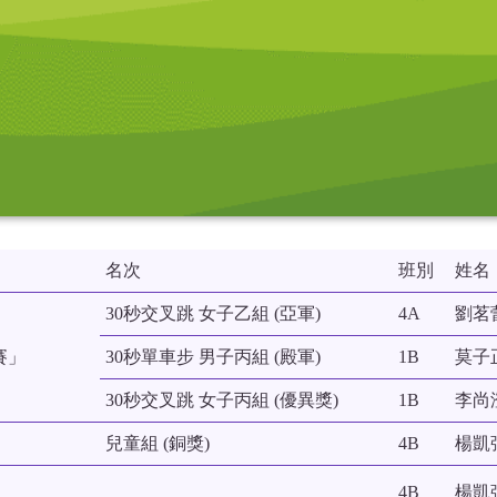
名次
班別
姓名
30秒交叉跳 女子乙組 (亞軍)
4A
劉茗
賽」
30秒單車步 男子丙組 (殿軍)
1B
莫子
30秒交叉跳 女子丙組 (優異獎)
1B
李尚
兒童組 (銅獎)
4B
楊凱
4B
楊凱