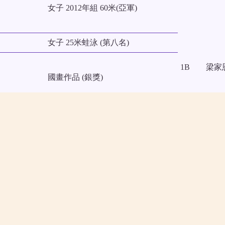
女子 2012年組 60米(亞軍)
女子 25米蛙泳 (第八名)
1B
梁家
國畫作品 (銀獎)
少兒組國畫作品 (銅獎)
」
NEXT STORY
2019/06/22: 著綠智激鬥@Ocean Park