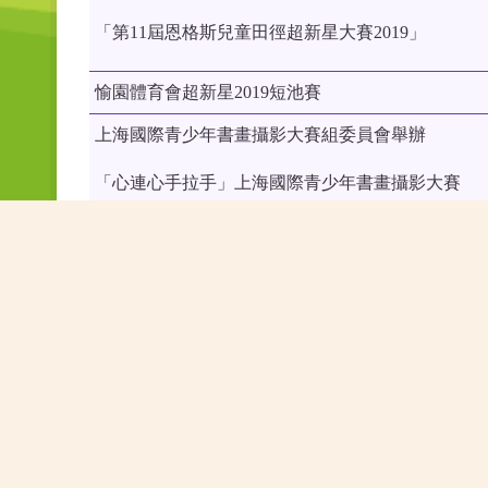
「第11屆恩格斯兒童田徑超新星大賽2019」
愉園體育會超新星2019短池賽
上海國際青少年書畫攝影大賽組委員會舉辦
「心連心手拉手」上海國際青少年書畫攝影大賽
海內外大賽組委員會舉辦
「第十五屆海內外中國書畫大賽暨精品展國畫作品
PREVIOUS STORY
2019/06/11: P.5 PROJECT NET 新媒體素養活動