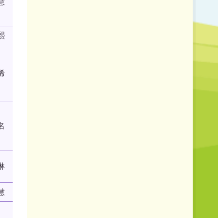
慧
熙
浠
名
琳
慧