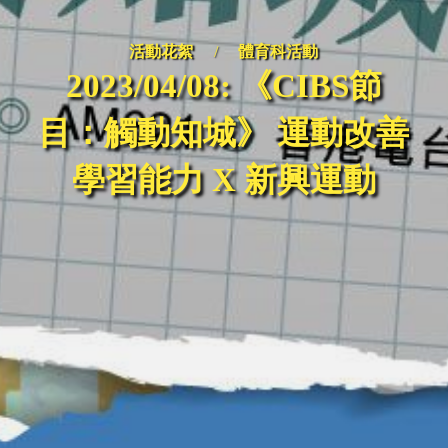
活動花絮
/
體育科活動
2023/04/08: 《CIBS節
目：觸動知城》 運動改善
學習能力 X 新興運動