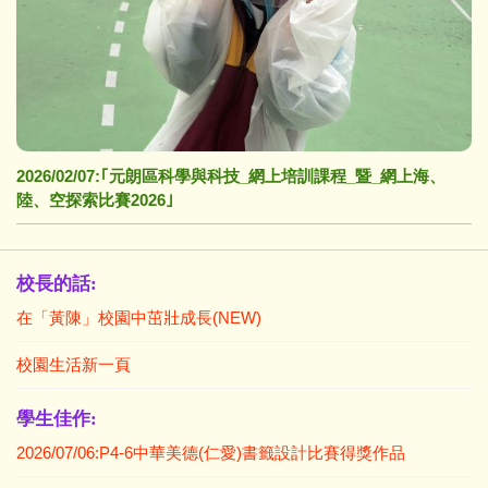
2026/02/07:｢元朗區科學與科技_網上培訓課程_暨_網上海、
陸、空探索比賽2026｣
校長的話:
在「黃陳」校園中茁壯成長(NEW)
校園生活新一頁
學生佳作:
2026/07/06:P4-6中華美德(仁愛)書籤設計比賽得獎作品