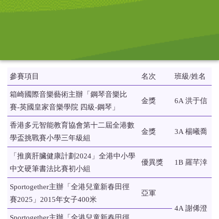
參賽項目
名次
班級/姓名
箱崎國際音樂藝術主辦「鋼琴音樂比
金獎
6A 洪于信
賽-英國皇家音樂學院 四級-鋼琴」
香港多元智能教育協會第十二屆全港數
金獎
3A 楊曦喬
學盃挑戰賽小學三年級組
「推廣肝臟健康計劃2024」全港中小學
優異獎
1B 羅芊涬
中文硬筆書法比賽初小組
Sportogether主辦「全港兒童新春田徑
亞軍
賽2025」2015年女子400米
4A 謝俙澄
Sportogether主辦「全港兒童新春田徑