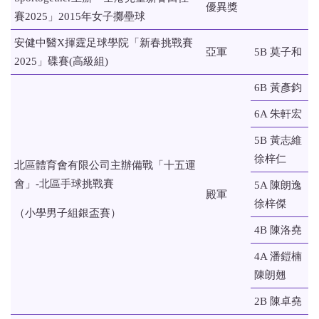
優異獎
賽2025」2015年女子擲壘球
安健中醫X揮霆足球學院「新春挑戰賽
亞軍
5B 莫子和
2025」碟賽(高級組)
6B 黃彥鈞
6A 朱軒宏
5B 黃志維
徐梓仁
北區體育會有限公司主辦備戰「十五運
會」-北區手球挑戰賽
5A 陳朗逸
殿軍
徐梓傑
（小學男子組銀盃賽）
4B 陳洛堯
4A 潘鎧楠
陳朗翹
2B 陳卓堯