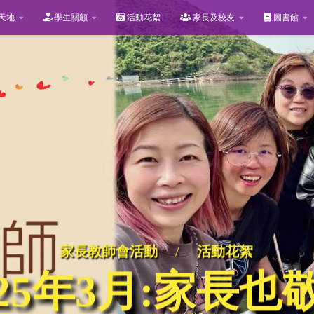
天地
學生關顧
活動花絮
家長及校友
圖書館
家長教師會活動
/
活動花絮
025年3月:家長也