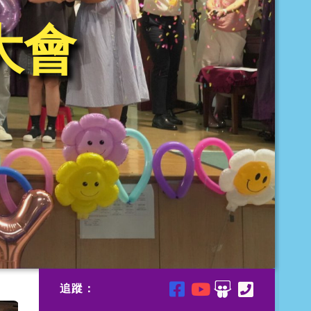
大會
追蹤：