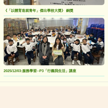
《「以體育造就青年」傑出學校大獎》 銅獎
2025/12/03:服務學習─P3「行義我生活」講座
校長的話:
在「黃陳」校園中茁壯成長(NEW)
校園生活新一頁