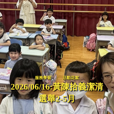
服務學習
/
活動花絮
2026/06/16:黃陳拾義潔清
選舉2-5月