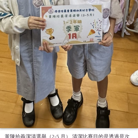
黃陳拾義潔清選舉（2-5 月） 清潔比賽目的是透過是次