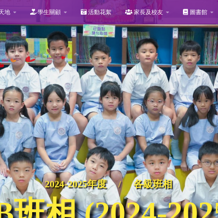
天地
學生關顧
活動花絮
家長及校友
圖書館
2024-2025年度
/
各級班相
B班相 (2024-202