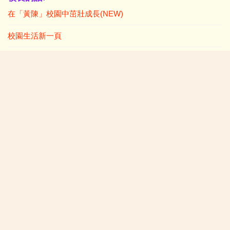
在「黃陳」校園中茁壯成長(NEW)
校園生活新一頁
學生佳作:
2026/07/06:P4-6中華美德(仁愛)書籤設計比賽得獎作品
2026/07/06:P1-3中華美德(仁愛)書籤設計比賽(親子) 得獎作品
小一及插班生入學資料:
2026年度小一統一入學註冊須知
小一入學表格
電話:
2471 8502
電郵 :
hkmlc@wcsy.edu.hk