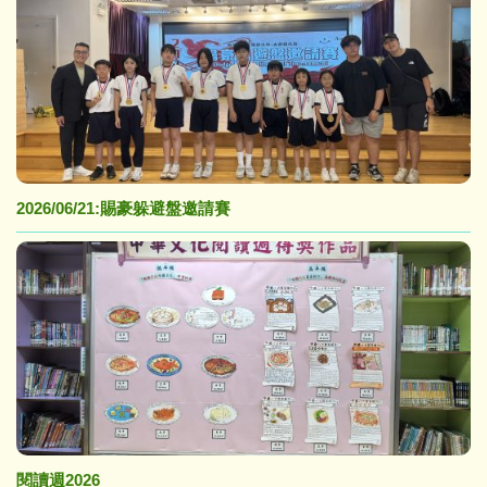
2026/06/21:賜豪躲避盤邀請賽
閱讀週2026