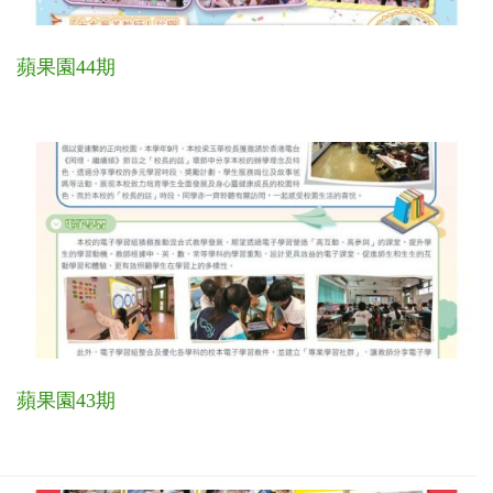
蘋果園44期
蘋果園43期