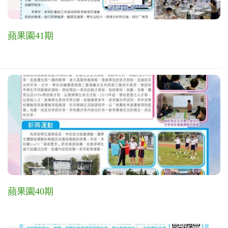
蘋果園41期
蘋果園40期