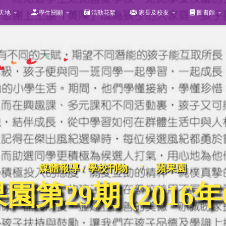
天地
學生關顧
活動花絮
家長及校友
圖書館
媒體報導 / 學校刊物
/
蘋果園
園第29期 (2016年