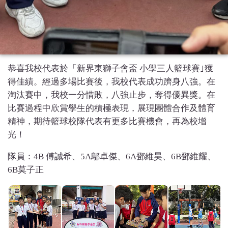
恭喜我校代表於「新界東獅子會盃 小學三人籃球賽｣獲
得佳績。經過多場比賽後，我校代表成功躋身八強。在
淘汰賽中，我校一分惜敗，八強止步，奪得優異獎。在
比賽過程中欣賞學生的積極表現，展現團體合作及體育
精神，期待籃球校隊代表有更多比賽機會，再為校增
光！
隊員：4B 傅誠希、5A鄔卓傑、6A鄧維昊、6B鄧維耀、
6B莫子正