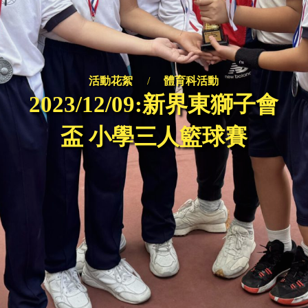
活動花絮
/
體育科活動
2023/12/09:新界東獅子會
盃 小學三人籃球賽